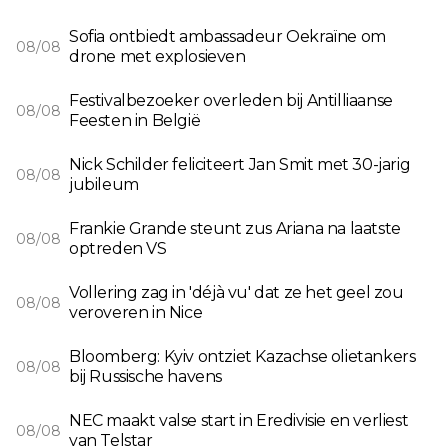
Sofia ontbiedt ambassadeur Oekraïne om
08/08
drone met explosieven
Festivalbezoeker overleden bij Antilliaanse
08/08
Feesten in België
Nick Schilder feliciteert Jan Smit met 30-jarig
08/08
jubileum
Frankie Grande steunt zus Ariana na laatste
08/08
optreden VS
Vollering zag in 'déjà vu' dat ze het geel zou
08/08
veroveren in Nice
Bloomberg: Kyiv ontziet Kazachse olietankers
08/08
bij Russische havens
NEC maakt valse start in Eredivisie en verliest
08/08
van Telstar